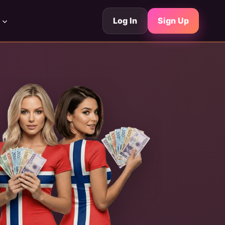
Log In
Sign Up