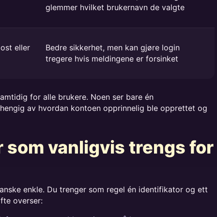
glemmer hvilket brukernavn de valgte
st eller
Bedre sikkerhet, men kan gjøre login
tregere hvis meldingene er forsinket
samtidig for alle brukere. Noen ser bare én
vhengig av hvordan kontoen opprinnelig ble opprettet og
 som vanligvis trengs for
anske enkle. Du trenger som regel én identifikator og ett
ofte overser: