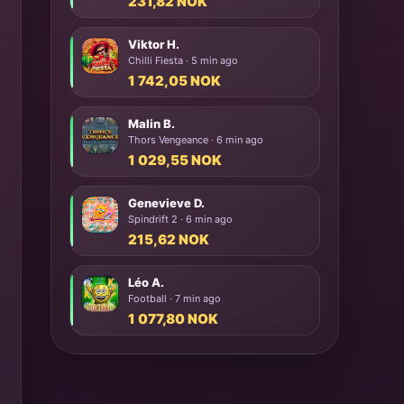
231,82 NOK
Viktor H.
Chilli Fiesta · 5 min ago
1 742,05 NOK
Malin B.
Thors Vengeance · 6 min ago
1 029,55 NOK
Genevieve D.
Spindrift 2 · 6 min ago
215,62 NOK
Léo A.
Football · 7 min ago
1 077,80 NOK