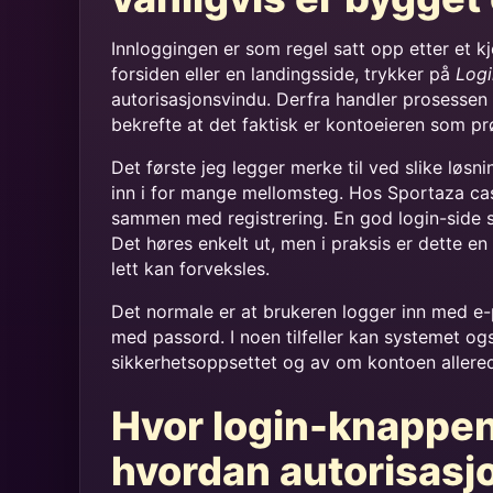
Innloggingen er som regel satt opp etter et k
forsiden eller en landingsside, trykker på
Logi
autorisasjonsvindu. Derfra handler prosessen n
bekrefte at det faktisk er kontoeieren som pr
Det første jeg legger merke til ved slike løsni
inn i for mange mellomsteg. Hos Sportaza casi
sammen med registrering. En god login-side sk
Det høres enkelt ut, men i praksis er dette en 
lett kan forveksles.
Det normale er at brukeren logger inn med e
med passord. I noen tilfeller kan systemet og
sikkerhetsoppsettet og av om kontoen allerede
Hvor login-knappen 
hvordan autorisasj