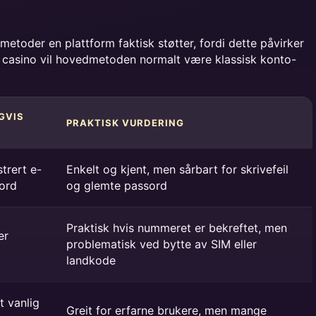
smetoder en plattform faktisk støtter, fordi dette påvirker
a casino vil hovedmetoden normalt være klassisk konto-
GVIS
PRAKTISK VURDERING
trert e-
Enkelt og kjent, men sårbart for skrivefeil
ord
og glemte passord
Praktisk hvis nummeret er bekreftet, men
er
problematisk ved bytte av SIM eller
landkode
t vanlig
Greit for erfarne brukere, men mange